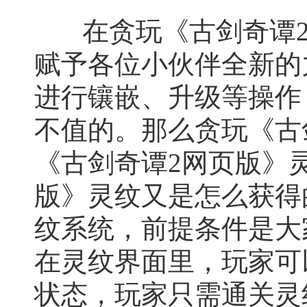
在贪玩《古剑奇谭
赋予各位小伙伴全新的
进行镶嵌、升级等操作
不值的。那么贪玩《古
《古剑奇谭2网页版》灵
版》灵纹又是怎么获得
纹系统，前提条件是大
在灵纹界面里，玩家可
状态，玩家只需通关灵