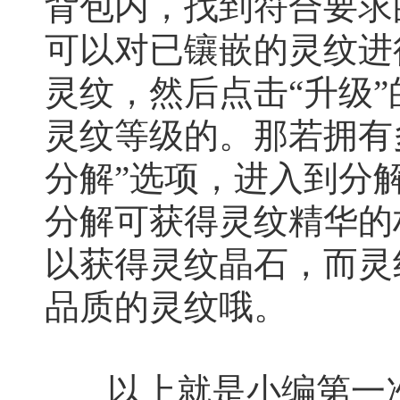
背包内，找到符合要求
可以对已镶嵌的灵纹进
灵纹，然后点击“升级
灵纹等级的。那若拥有
分解”选项，进入到分
分解可获得灵纹精华的
以获得灵纹晶石，而灵
品质的灵纹哦。
以上就是小编第一