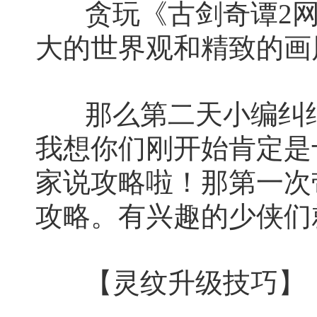
贪玩《古剑奇谭2
大的世界观和精致的画
那么第二天小编纠
我想你们刚开始肯定是
家说攻略啦！那第一次
攻略。有兴趣的少侠们
【灵纹升级技巧】