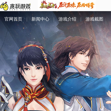
官网首页
新闻中心
游戏介绍
游戏截图