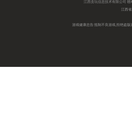
江西贪玩信息技术有限公司
赣I
江西省
游戏健康忠告:抵制不良游戏,拒绝盗版