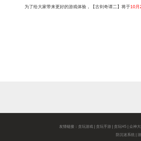
为了给大家带来更好的游戏体验，【古剑奇谭二】将于
10月2
友情链接：
贪玩游戏
|
贪玩手游
|
贪玩H5
|
众神大
防沉迷系统
|