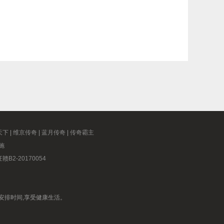
天下
|
维京传奇
|
蓝月传奇
|
传奇霸主
施
2-20170054
安排时间,享受健康生活。