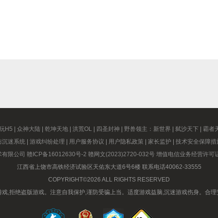
玩H5
|
众神大陆
|
乾坤天地
|
洪荒OL
|
四圣封神
|
野兽领主：新世界
|
弑沙天下
|
霸者
防沉迷系统
|
游戏纠纷处理
|
用户服务协议
|
用户隐私政策
|
家长监护
|
技术安全保障措
术有限公司
赣ICP备16012630号-2
赣网文(2023)2720-032号
增值电信业务经营许可证赣B
江西省上饶市高铁经济试验区天佑东大道6号6楼 联系电话40062-33555
COPYRIGHT©2026 ALL RIGHTS RESERVED
游戏,拒绝盗版游戏。注意自我保护,谨防受骗上当。适度游戏益脑,沉迷游戏伤身。合理