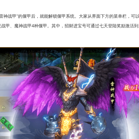
雷神战甲”的偃甲后，就能解锁偃甲系统。大家从界面下方的菜单栏，可以
灵战甲、魔神战甲4种偃甲。其中，招财进宝号可通过七天登陆奖励激活到